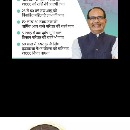
Opening
https://www.careerestudy.com/mp-ladli-bahna-yojana/