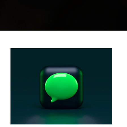
Opening
https://www.careerestudy.com/mp-board-result-2023-class-10th-12th/